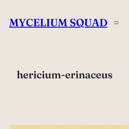
Saltar
al
MYCELIUM SQUAD
contenido
hericium-erinaceus